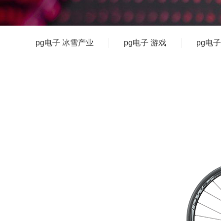
pg电子 冰雪产业
pg电子 游戏
pg电