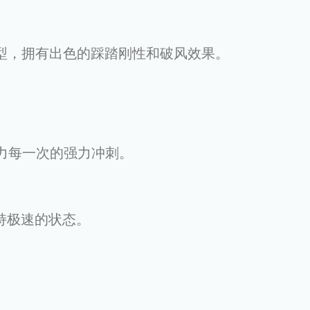
叉造型，拥有出色的踩踏刚性和破风效果。
助力每一次的强力冲刺。
保持极速的状态。