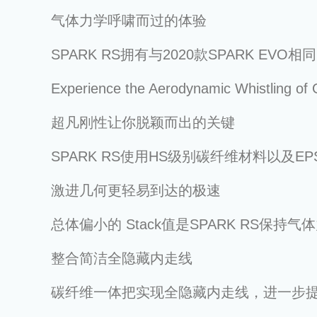
气体力学呼啸而过的体验
SPARK RS拥有与2020款SPARK
Experience the Aerodynamic Whistling of
超凡刚性让你脱颖而出的关键
SPARK RS使用HS级别碳纤维材料以
激进几何更轻易到达的极速
总体偏小的
Stack值是SPARK RS
整合简洁全隐藏内走线
碳纤维一体把实现全隐藏内走线，进一步