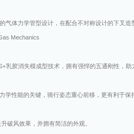
 EVO相同的气体力学管型设计，在配合不对称设计的下
 Gas Mechanics
及EPS+乳胶消失模成型技术，拥有强悍的五通刚性，
保持气体力学性能的关键，骑行姿态重心前移，更有利于
提升破风效果，并拥有简洁的外观。